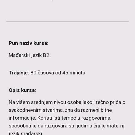
Pun naziv kursa:
Mađarski
jezik B2
Trajanje:
80 časova od 45 minuta
Opis kursa:
Na višem srednjem nivou osoba lako i tečno priča o
svakodnevnim stvarima, zna da razmeni bitne
informacije. Koristi isti tempo u razgovorima,
sposobna je da razgovara sa ljudima čiji je maternji
jezik mađarski.