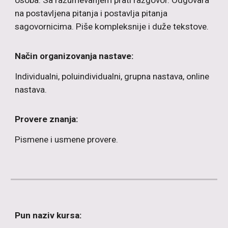
osoba. Sa razumevanjem prati razgovor. Odgovara
na postavljena pitanja i postavlja pitanja
sagovornicima. Piše kompleksnije i duže tekstove.
Način organizovanja nastave:
Individualni, poluindividualni, grupna nastava, online
nastava.
Provere znanja:
P
ismene i usmene provere.
Pun naziv kursa: