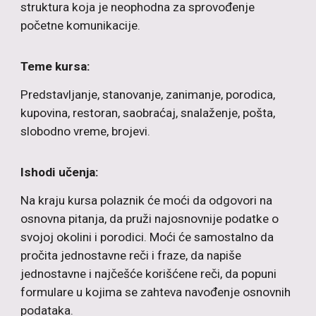
struktura koja je neophodna za sprovođenje
početne komunikacije.
Teme kursa:
Predstavljanje, stanovanje, zanimanje, porodica,
kupovina, restoran, saobraćaj, snalaženje, pošta,
slobodno vreme, brojevi.
Ishodi učenja:
Na kraju kursa polaznik će moći da odgovori na
osnovna pitanja, da pruži najosnovnije podatke o
svojoj okolini i porodici. Moći će samostalno da
pročita jednostavne reči i fraze, da napiše
jednostavne i najčešće korišćene reči, da popuni
formulare u kojima se zahteva navođenje osnovnih
podataka.