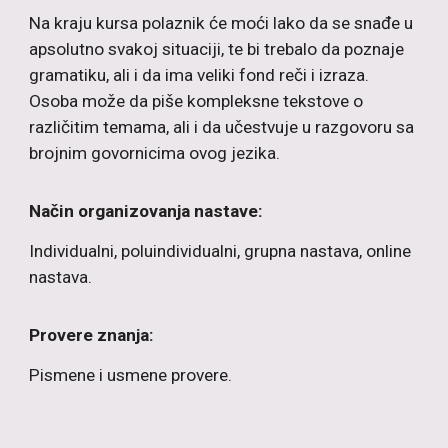
Na kraju kursa polaznik će moći lako da se snađe u
apsolutno svakoj situaciji, te bi trebalo da poznaje
gramatiku, ali i da ima veliki fond reči i izraza.
Osoba može da piše kompleksne tekstove o
različitim temama, ali i da učestvuje u razgovoru sa
brojnim govornicima ovog jezika.
Način organizovanja nastave:
Individualni, poluindividualni, grupna nastava, online
nastava.
Provere znanja:
P
ismene i usmene provere.