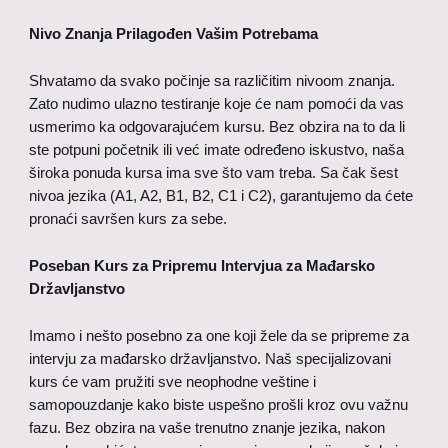
Nivo Znanja Prilagođen Vašim Potrebama
Shvatamo da svako počinje sa različitim nivoom znanja.
Zato nudimo ulazno testiranje koje će nam pomoći da vas
usmerimo ka odgovarajućem kursu. Bez obzira na to da li
ste potpuni početnik ili već imate određeno iskustvo, naša
široka ponuda kursa ima sve što vam treba. Sa čak šest
nivoa jezika (A1, A2, B1, B2, C1 i C2), garantujemo da ćete
pronaći savršen kurs za sebe.
Poseban Kurs za Pripremu Intervjua za Mađarsko
Državljanstvo
Imamo i nešto posebno za one koji žele da se pripreme za
intervju za mađarsko državljanstvo. Naš specijalizovani
kurs će vam pružiti sve neophodne veštine i
samopouzdanje kako biste uspešno prošli kroz ovu važnu
fazu. Bez obzira na vaše trenutno znanje jezika, nakon