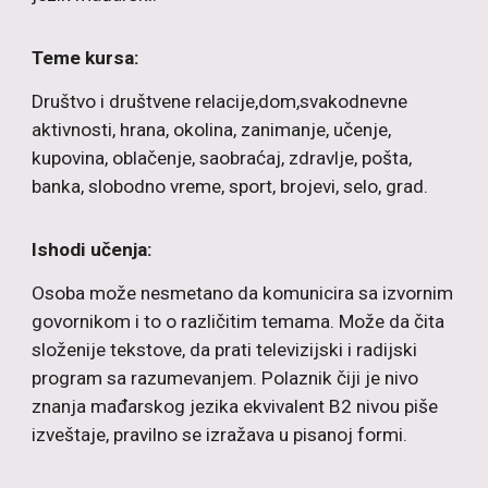
Teme kursa:
Društvo i društvene relacije,dom,svakodnevne
aktivnosti, hrana, okolina, zanimanje, učenje,
kupovina, oblačenje, saobraćaj, zdravlje, pošta,
banka, slobodno vreme, sport, brojevi, selo, grad.
Ishodi učenja:
Osoba može nesmetano da komunicira sa izvornim
govornikom i to o različitim temama. Može da čita
složenije tekstove, da prati televizijski i radijski
program sa razumevanjem. Polaznik čiji je nivo
znanja mađarskog jezika ekvivalent B2 nivou piše
izveštaje, pravilno se izražava u pisanoj formi.