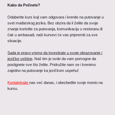
Kako da Počnete?
Odaberite kurs koji vam odgovara i krenite na putovanje u
svet mađarskog jezika. Bez obzira da li želite da svoje
znanje koristite za putovanja, komunikaciju u restoranu ili
čak u ambasadi, naši kursevi će vas pripremiti za sve
situacije.
Sada je pravo vreme da investirate u svoje obrazovanje i
jezičke veštine
. Naš tim je ovde da vam pomogne da
postignete sve što želite. Pridružite nam se i krenimo
zajedno na putovanje ka jezičkom uspehu!
Kontaktirajte
nas već danas, i obezbedite svoje mesto na
kursu.