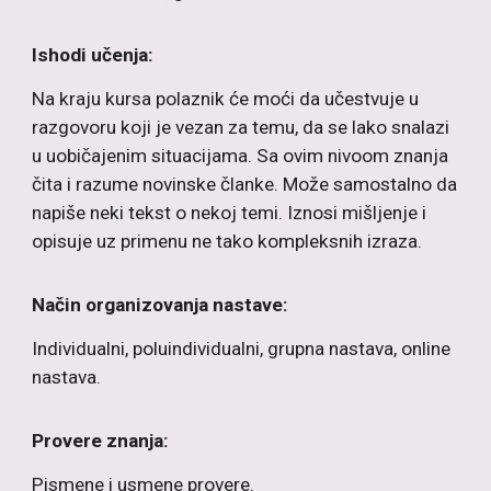
Ishodi učenja:
Na kraju kursa polaznik će moći da učestvuje u
razgovoru koji je vezan za temu, da se lako snalazi
u uobičajenim situacijama. Sa ovim nivoom znanja
čita i razume novinske članke. Može samostalno da
napiše neki tekst o nekoj temi. Iznosi mišljenje i
opisuje uz primenu ne tako kompleksnih izraza.
Način organizovanja nastave:
Individualni, poluindividualni, grupna nastava, online
nastava.
Provere znanja:
P
ismene i usmene provere.