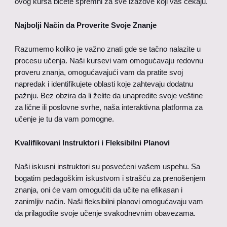
ovog kursa bićete spremni za sve izazove koji vas čekaju.
Najbolji Način da Proverite Svoje Znanje
Razumemo koliko je važno znati gde se tačno nalazite u
procesu učenja. Naši kursevi vam omogućavaju redovnu
proveru znanja, omogućavajući vam da pratite svoj
napredak i identifikujete oblasti koje zahtevaju dodatnu
pažnju. Bez obzira da li želite da unapredite svoje veštine
za lične ili poslovne svrhe, naša interaktivna platforma za
učenje je tu da vam pomogne.
Kvalifikovani Instruktori i Fleksibilni Planovi
Naši iskusni instruktori su posvećeni vašem uspehu. Sa
bogatim pedagoškim iskustvom i strašću za prenošenjem
znanja, oni će vam omogućiti da učite na efikasan i
zanimljiv način. Naši fleksibilni planovi omogućavaju vam
da prilagodite svoje učenje svakodnevnim obavezama.