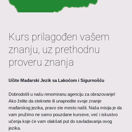
Kurs prilagođen vašem
znanju, uz prethodnu
proveru znanja
Učite Mađarski Jezik sa Lakoćom i Sigurnošću
Dobrodošli u našu renomiranu agenciju za obrazovanje!
Ako želite da steknete ili unapredite svoje znanje
mađarskog jezika, pravo ste mesto našli. Naša misija je da
vam pružimo ne samo pouzdane kurseve, već i iskustvo
učenja koje će vam olakšati put do savladavanja ovog
jezika.