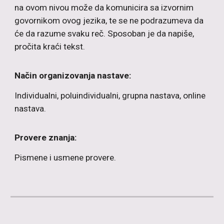
na ovom nivou može da komunicira sa izvornim
govornikom ovog jezika, te se ne podrazumeva da
će da razume svaku reč. Sposoban je da napiše,
pročita kraći tekst.
Način organizovanja nastave:
Individualni, poluindividualni, grupna nastava, online
nastava.
Provere znanja:
P
ismene i usmene provere.