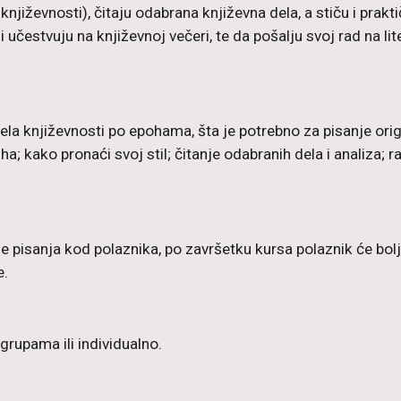
ija književnosti), čitaju odabrana književna dela, a stiču i pr
i učestvuju na književnoj večeri, te da pošalju svoj rad na lit
la književnosti po epohama, šta je potrebno za pisanje orig
stiha; kako pronaći svoj stil; čitanje odabranih dela i analiza
ne pisanja kod polaznika, po završetku kursa polaznik će bolj
e.
grupama ili individualno.