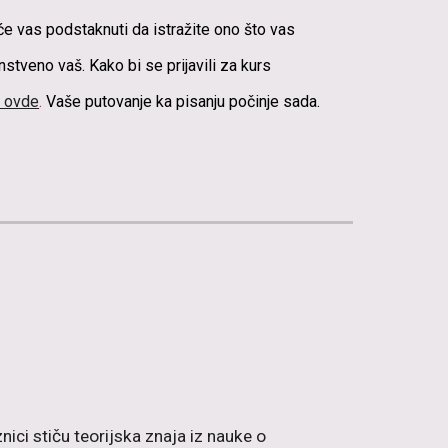
 će vas podstaknuti da istražite ono što vas
instveno vaš. Kako bi se prijavili za kurs
e ovde
.
Vaše putovanje ka pisanju počinje sada.
ici stiču teorijska znaja iz nauke o