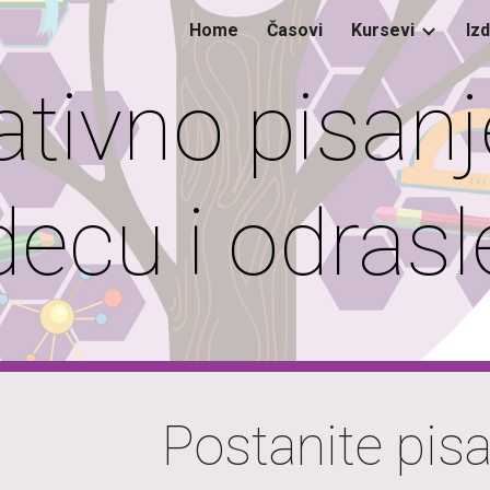
Home
Časovi
Kursevi
Iz
ip to main content
Skip to navigat
ativno pisanj
decu i odrasl
Postanite pisa