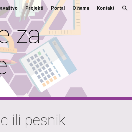
davaštvo
Projekti
Portal
O nama
Kontakt
ion
e za
e
c ili pesnik