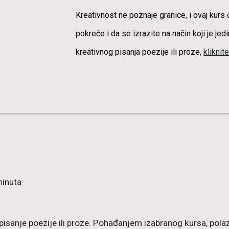
Kreativnost ne poznaje granice, i ovaj kurs
pokreće i da se izrazite na način koji je jed
kreativnog pisanja poezije ili proze,
kliknit
minuta
isanje poezije ili proze. Pohađanjem izabranog kursa, polazn