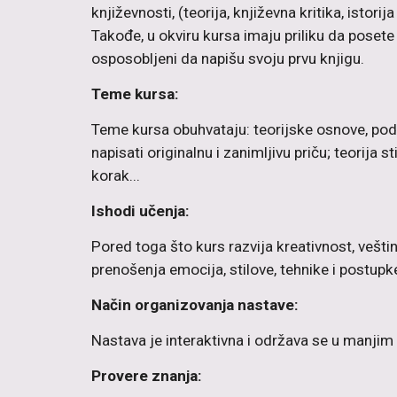
književnosti, (teorija, književna kritika, istor
Takođe, u okviru kursa imaju priliku da posete 
osposobljeni da napišu svoju prvu knjigu.
Teme kursa:
Teme kursa obuhvataju: teorijske osnove, pode
napisati originalnu i zanimljivu priču; teorija 
korak...
Ishodi učenja:
Pored toga što kurs razvija kreativnost, vešti
prenošenja emocija, stilove, tehnike i postupk
Način organizovanja nastave:
Nastava je interaktivna i održava se u manjim 
Provere znanja: