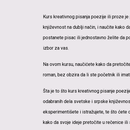
K
urs kreativnog pisanja poezije ili proze je
književnost na dublji način, i naučite kako d
postanete pisac ili jednostavno želite da po
izbor za vas
.
Na ovom kursu, naučićete kako da pretočite s
roman, bez obzira da li ste početnik ili imat
Šta je to što kurs kreativnog pisanje poezi
odabranih dela svetske i srpske književnosti
eksperimentišete i istražujete, te što ćete
kako da svoje ideje pretočite u rečenice ili 