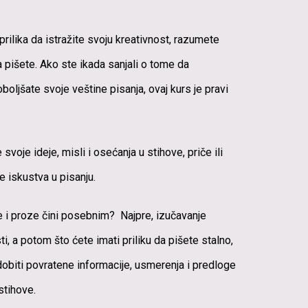
 prilika da istražite svoju kreativnost, razumete
a pišete
.
Ako ste ikada sanjali o tome da
boljšate svoje veštine pisanja, ovaj kurs je pravi
voje ideje, misli i osećanja u stihove, priče ili
e iskustva u pisanju.
je i proze čini posebnim? Najpre, izučavanje
, a potom što ćete imati priliku da pišete stalno,
 dobiti povratene informacije, usmerenja i predloge
stihove.