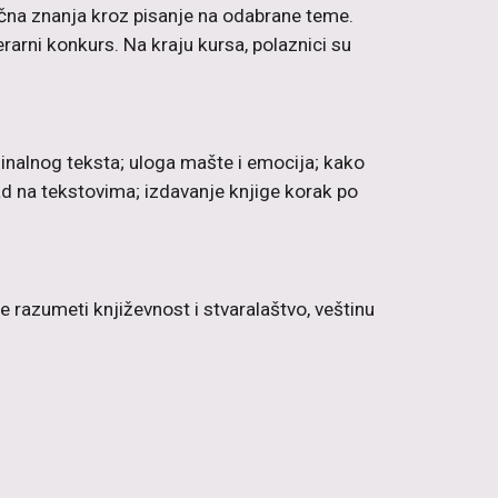
aktična znanja kroz pisanje na odabrane teme.
erarni konkurs. Na kraju kursa, polaznici su
inalnog teksta; uloga mašte i emocija; kako
; rad na tekstovima; izdavanje knjige korak po
e razumeti književnost i stvaralaštvo, veštinu