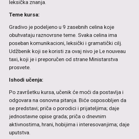
leksička znanja.
Teme kursa:
Gradivo je podeljeno u 9 zasebnih celina koje
obuhvataju raznovrsne teme. Svaka celina ima
poseban komunikacioni, leksički i gramatički cilj.
Udžbenik koji se koristi za ovaj nivo je Le nouveau
taxi, koji je i preporučen od strane Ministarstva
prosvete.
Ishodi učenja:
Po završetku kursa, učenik će moći da postavlja i
odgovara na osnovna pitanja. Biće osposobljen da
se predstavi; priča o porodici i prijateljima; daje
jednostavne opise grada; priča o dnevnim
aktivnostima, hrani, hobijima i interesovanjima; daje
uputstva.