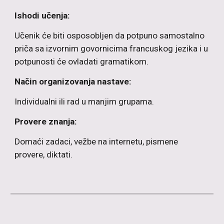
Ishodi učenja:
Učenik će biti osposobljen da potpuno samostalno
priča sa izvornim govornicima francuskog jezika i u
potpunosti će ovladati gramatikom.
Način organizovanja nastave:
Individualni ili rad u manjim grupama.
Provere znanja:
Domaći zadaci, vežbe na internetu, pismene
provere, diktati.