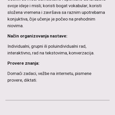
svoje ideje i misli; koristi bogat vokabular; koristi
složena vremena i završava sa raznim upotrebama
konjuktiva, čije učenje je počeo na prehodnim
niovima.
Način organizovanja nastave:
Individualni, grupni ili poluindividualni rad,
interaktivno, rad na tekstovima, konverzacija.
Provere znanja:
Domaći zadaci, vežbe na internetu, pismene
provere, diktati.