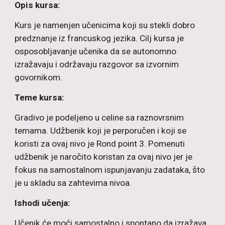
Opis kursa:
Kurs je namenjen učenicima koji su stekli dobro
predznanje iz francuskog jezika. Cilj kursa je
osposobljavanje učenika da se autonomno
izražavaju i održavaju razgovor sa izvornim
govornikom.
Teme kursa:
Gradivo je podeljeno u celine sa raznovrsnim
temama. Udžbenik koji je perporučen i koji se
koristi za ovaj nivo je Rond point 3. Pomenuti
udžbenik je naročito koristan za ovaj nivo jer je
fokus na samostalnom ispunjavanju zadataka, što
je u skladu sa zahtevima nivoa.
Ishodi učenja:
Učenik će moći samostalno i spontano da izražava