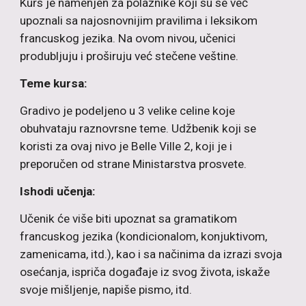
Kurs je namenjen za polaznike koji su se već
upoznali sa najosnovnijim pravilima i leksikom
francuskog jezika. Na ovom nivou, učenici
produbljuju i proširuju već stečene veštine.
Teme kursa:
Gradivo je podeljeno u 3 velike celine koje
obuhvataju raznovrsne teme. Udžbenik koji se
koristi za ovaj nivo je Belle Ville 2, koji je i
preporučen od strane Ministarstva prosvete.
Ishodi učenja:
Učenik će više biti upoznat sa gramatikom
francuskog jezika (kondicionalom, konjuktivom,
zamenicama, itd.), kao i sa načinima da izrazi svoja
osećanja, ispriča događaje iz svog života, iskaže
svoje mišljenje, napiše pismo, itd.