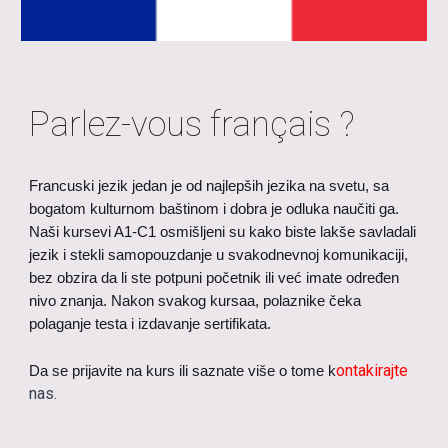
Parlez-vous français ?
Francuski jezik j
edan je od najlepših jezika na svetu, sa
bogatom kulturnom baštinom
i dobra je odluka naučiti ga.
Naši kursevi A1-C1 osmišljeni su kako biste lakše savladali
jezik i stekli samopouzdanje u svakodnevnoj komunikaciji,
bez obzira da li ste potpuni početnik ili već imate određen
nivo znanja. Nakon svakog kursaa, polaznike čeka
polaganje testa i izdavanje sertifikata.
ontakirajte
Da se prijavite na kurs ili saznate više o tome k
nas
.